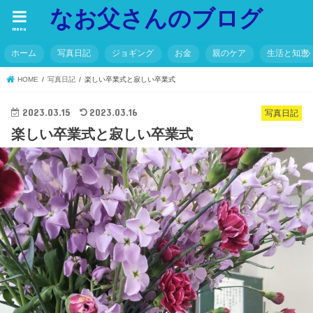
なお父さんのブログ
menu
ホーム
写真日記
ジョギング
お金
親のケア
生活と知恵
HOME
写真日記
楽しい卒業式と寂しい卒業式
2023.03.15
2023.03.16
写真日記
楽しい卒業式と寂しい卒業式