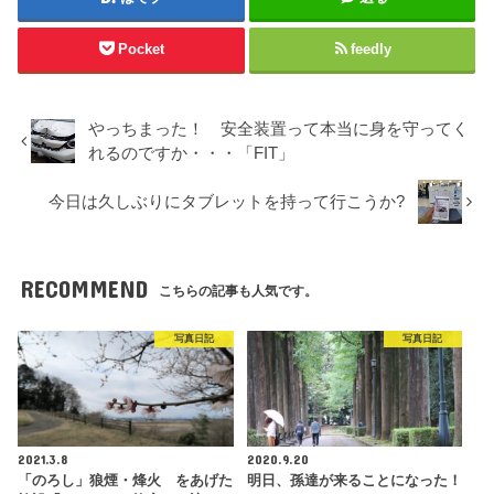
Pocket
feedly
やっちまった！ 安全装置って本当に身を守ってく
れるのですか・・・「FIT」
今日は久しぶりにタブレットを持って行こうか?
RECOMMEND
こちらの記事も人気です。
写真日記
写真日記
2021.3.8
2020.9.20
「のろし」狼煙・烽火 をあげた
明日、孫達が来ることになった！