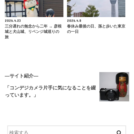
2026.4.23
2026.4.8
三分遅れの無念から二年 → 彦根
春休み最後の日、孫と歩いた東京
城と犬山城、リベンジ城巡りの
の一日
旅
―サイト紹介―
「コンデジカメラ片手に気になることを綴
っています。」