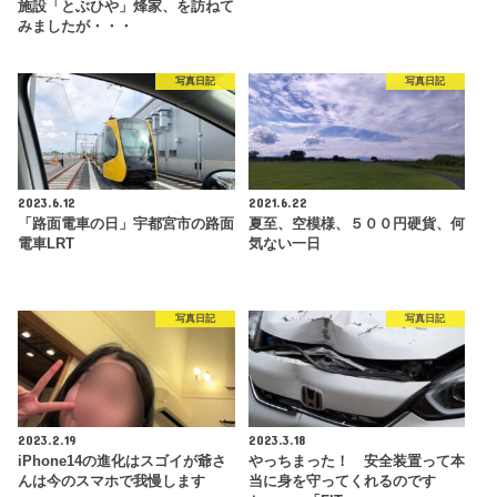
施設「とぶひや」烽家、を訪ねて
みましたが・・・
写真日記
写真日記
2023.6.12
2021.6.22
「路面電車の日」宇都宮市の路面
夏至、空模様、５００円硬貨、何
電車LRT
気ない一日
写真日記
写真日記
2023.2.19
2023.3.18
iPhone14の進化はスゴイが爺さ
やっちまった！ 安全装置って本
んは今のスマホで我慢します
当に身を守ってくれるのです