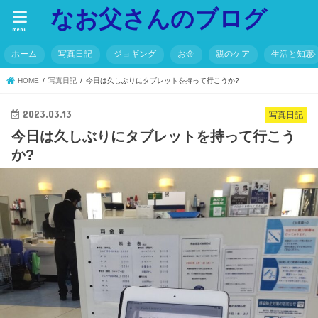
なお父さんのブログ
menu
ホーム
写真日記
ジョギング
お金
親のケア
生活と知恵
HOME
写真日記
今日は久しぶりにタブレットを持って行こうか?
2023.03.13
写真日記
今日は久しぶりにタブレットを持って行こう
か?