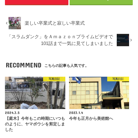
楽しい卒業式と寂しい卒業式
「スラムダンク」をＡｍａｚｏｎプライムビデオで
101話まで一気に見てしまいました
RECOMMEND
こちらの記事も人気です。
写真日記
写真日記
2024.3.5
2023.1.4
【庭木】今年もこの時期にいつも
今年も正月から美術館へ
のように、ヤマボウシを剪定しま
した