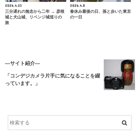
2026.4.23
2026.4.8
三分遅れの無念から二年 → 彦根
春休み最後の日、孫と歩いた東京
城と犬山城、リベンジ城巡りの
の一日
旅
―サイト紹介―
「コンデジカメラ片手に気になることを綴
っています。」