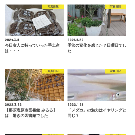
写真日記
写真日記
2024.3.8
2021.8.29
今日友人に持っていった手土産
季節の変化を感じた？日曜日でし
は・・・
た
写真日記
写真日記
2022.3.22
2022.1.21
【那須塩原市図書館 みるる】
「メダカ」の魅力はイヤリングと
は 驚きの図書館でした
同じ？