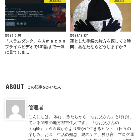
写真日記
写真日記
2023.3.10
2021.12.27
「スラムダンク」をＡｍａｚｏｎ
落とした手袋の片方を探して２時
プライムビデオで101話まで一気
間、あなたならどうしますか？
に見てしま…
ABOUT
この記事をかいた人
管理者
こんにちは。 私は、孫たちから「なお父さん」と呼ばれ
ている関東の地方都市住人です。 『なお父さんの
blog65』：６５歳からより豊かに生きるヒント （日々の
楽しみ、お金、生活の知恵、親のケア、独り言、ブログ運