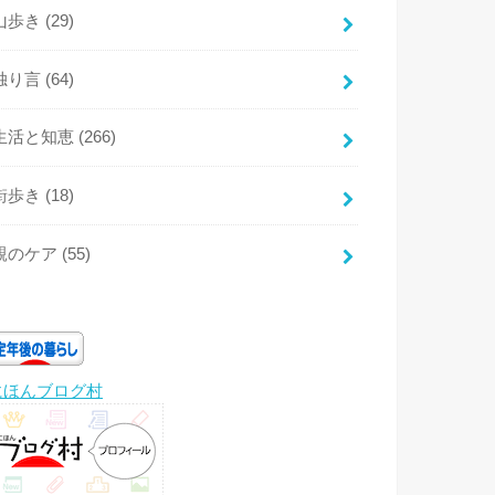
山歩き
(29)
独り言
(64)
生活と知恵
(266)
街歩き
(18)
親のケア
(55)
にほんブログ村