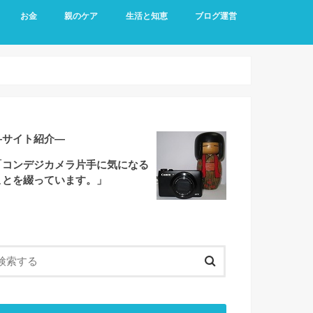
お金
親のケア
生活と知恵
ブログ運営
―サイト紹介―
「コンデジカメラ片手に気になる
ことを綴っています。」