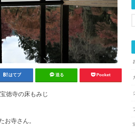
はてブ
送る
Pocket
 宝徳寺の床もみじ
たお寺さん。