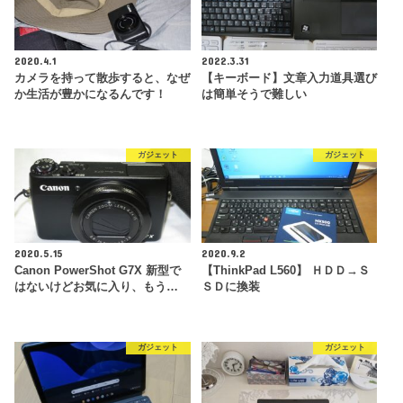
2020.4.1
2022.3.31
カメラを持って散歩すると、なぜ
【キーボード】文章入力道具選び
か生活が豊かになるんです！
は簡単そうで難しい
ガジェット
ガジェット
2020.5.15
2020.9.2
Canon PowerShot G7X 新型で
【ThinkPad L560】 ＨＤＤ→Ｓ
はないけどお気に入り、もう…
ＳＤに換装
ガジェット
ガジェット