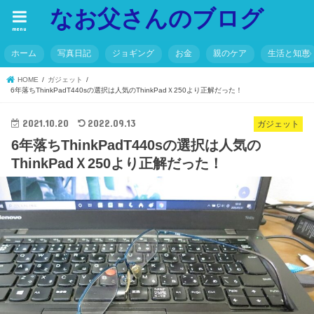
なお父さんのブログ
menu
ホーム
写真日記
ジョギング
お金
親のケア
生活と知恵
HOME
ガジェット
6年落ちThinkPadT440sの選択は人気のThinkPadＸ250より正解だった！
2021.10.20
2022.09.13
ガジェット
6年落ちThinkPadT440sの選択は人気の
ThinkPadＸ250より正解だった！