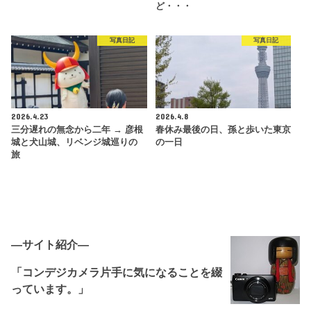
ど・・・
写真日記
写真日記
2026.4.23
2026.4.8
三分遅れの無念から二年 → 彦根
春休み最後の日、孫と歩いた東京
城と犬山城、リベンジ城巡りの
の一日
旅
―サイト紹介―
「コンデジカメラ片手に気になることを綴
っています。」