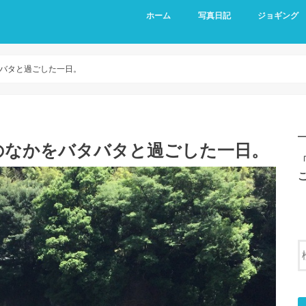
ホーム
写真日記
ジョギング
バタと過ごした一日。
のなかをバタバタと過ごした一日。