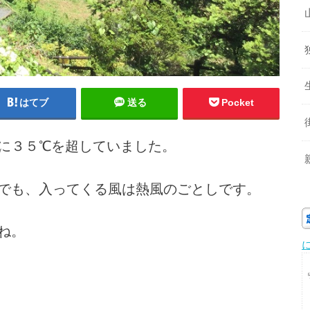
はてブ
送る
Pocket
に３５℃を超していました。
でも、入ってくる風は熱風のごとしです。
ね。