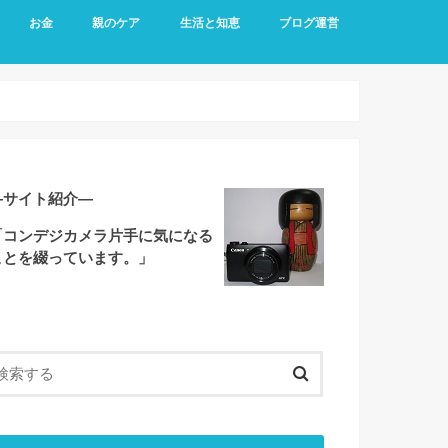
お金
親のケア
生活と知恵
ブログ運営
―サイト紹介―
「コンデジカメラ片手に気になる
ことを綴っています。」