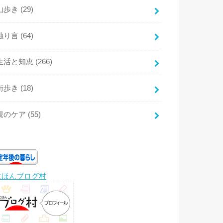
山歩き
(29)
独り言
(64)
生活と知恵
(266)
街歩き
(18)
親のケア
(55)
にほんブログ村