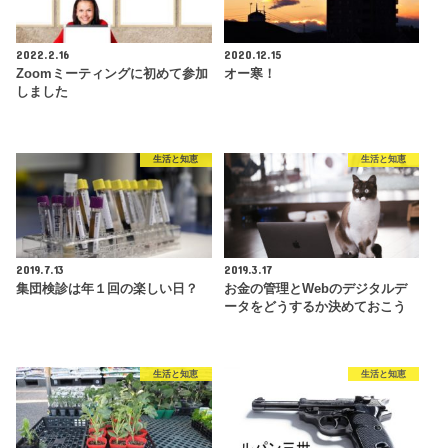
2022.2.16
2020.12.15
Zoomミーティングに初めて参加
オー寒！
しました
生活と知恵
生活と知恵
2019.7.13
2019.3.17
集団検診は年１回の楽しい日？
お金の管理とWebのデジタルデ
ータをどうするか決めておこう
生活と知恵
生活と知恵