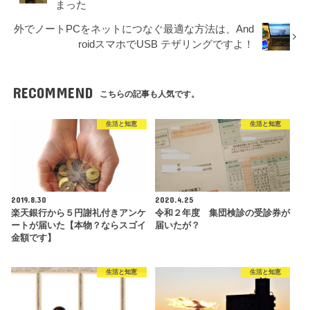
まった
外でノートPCをネットにつなぐ最適な方法は、And
roidスマホでUSB テザリングですよ！
RECOMMEND
こちらの記事も人気です。
生活と知恵
生活と知恵
2019.8.30
2020.4.25
楽天銀行から５円謝礼付きアンケ
令和２年度 集団検診の受診券が
ートが届いた【本物？ならスゴイ
届いたが？
金額です】
生活と知恵
生活と知恵