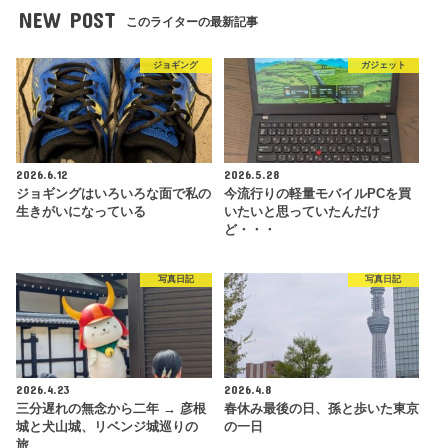
NEW POST
このライターの最新記事
ジョギング
ガジェット
2026.6.12
2026.5.28
ジョギングはいろいろな面で私の
今流行りの軽量モバイルPCを買
生きがいになっている
いたいと思っていたんだけ
ど・・・
写真日記
写真日記
2026.4.23
2026.4.8
三分遅れの無念から二年 → 彦根
春休み最後の日、孫と歩いた東京
城と犬山城、リベンジ城巡りの
の一日
旅