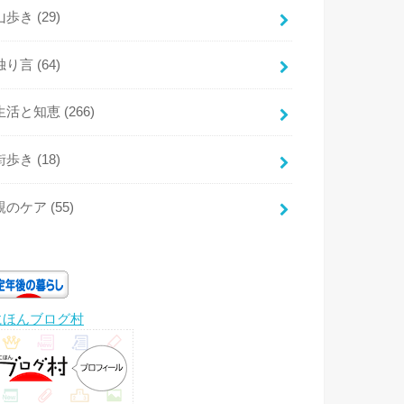
山歩き
(29)
独り言
(64)
生活と知恵
(266)
街歩き
(18)
親のケア
(55)
にほんブログ村