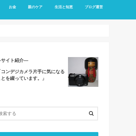
お金
親のケア
生活と知恵
ブログ運営
―サイト紹介―
「コンデジカメラ片手に気になる
ことを綴っています。」