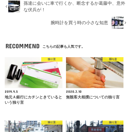
孫達に会いに車で行くか、断念するか葛藤中、意外
な伏兵が！
腕時計を買う時の小さな知恵
RECOMMEND
こちらの記事も人気です。
独り言
独り言
2019.9.5
2020.3.10
地元Ａ銀行にカチンときていると
無観客大相撲についての独り言
いう独り言
独り言
独り言