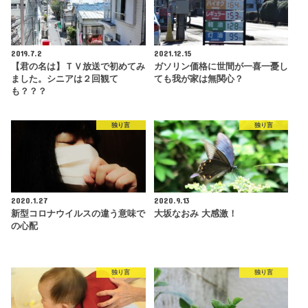
2019.7.2
2021.12.15
【君の名は】ＴＶ放送で初めてみ
ガソリン価格に世間が一喜一憂し
ました。シニアは２回観て
ても我が家は無関心？
も？？？
独り言
独り言
2020.1.27
2020.9.13
新型コロナウイルスの違う意味で
大坂なおみ 大感激！
の心配
独り言
独り言