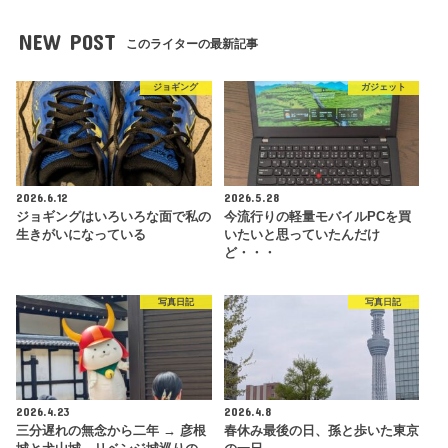
NEW POST
このライターの最新記事
ジョギング
ガジェット
2026.6.12
2026.5.28
ジョギングはいろいろな面で私の
今流行りの軽量モバイルPCを買
生きがいになっている
いたいと思っていたんだけ
ど・・・
写真日記
写真日記
2026.4.23
2026.4.8
三分遅れの無念から二年 → 彦根
春休み最後の日、孫と歩いた東京