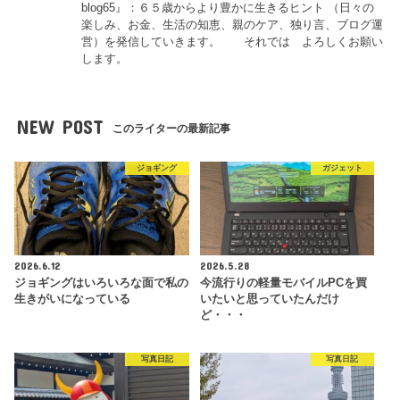
blog65』：６５歳からより豊かに生きるヒント （日々の
楽しみ、お金、生活の知恵、親のケア、独り言、ブログ運
営）を発信していきます。 それでは よろしくお願い
します。
NEW POST
このライターの最新記事
ジョギング
ガジェット
2026.6.12
2026.5.28
ジョギングはいろいろな面で私の
今流行りの軽量モバイルPCを買
生きがいになっている
いたいと思っていたんだけ
ど・・・
写真日記
写真日記