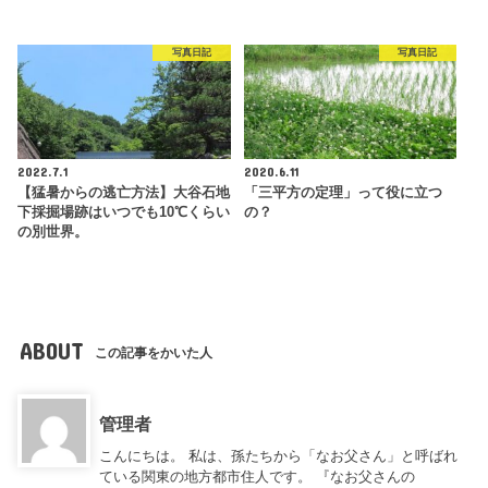
写真日記
写真日記
2022.7.1
2020.6.11
【猛暑からの逃亡方法】大谷石地
「三平方の定理」って役に立つ
下採掘場跡はいつでも10℃くらい
の？
の別世界。
ABOUT
この記事をかいた人
管理者
こんにちは。 私は、孫たちから「なお父さん」と呼ばれ
ている関東の地方都市住人です。 『なお父さんの