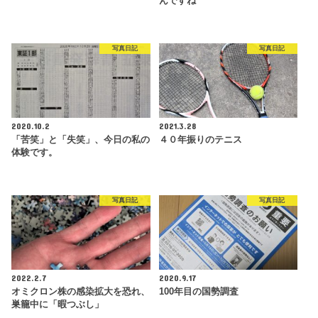
んですね
写真日記
写真日記
2020.10.2
2021.3.28
「苦笑」と「失笑」、今日の私の
４０年振りのテニス
体験です。
写真日記
写真日記
2022.2.7
2020.9.17
オミクロン株の感染拡大を恐れ、
100年目の国勢調査
巣籠中に「暇つぶし」