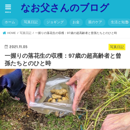
なお父さんのブログ
menu
ホーム
写真日記
ジョギング
お金
親のケア
生活と知恵
HOME
写真日記
一握りの落花生の収穫：97歳の超高齢者と曾孫たちとのひと時
2021.11.05
写真日記
一握りの落花生の収穫：97歳の超高齢者と曾
孫たちとのひと時