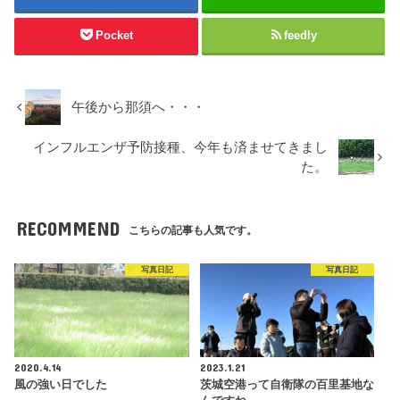
Pocket
feedly
午後から那須へ・・・
インフルエンザ予防接種、今年も済ませてきまし
た。
RECOMMEND
こちらの記事も人気です。
写真日記
写真日記
2020.4.14
2023.1.21
風の強い日でした
茨城空港って自衛隊の百里基地な