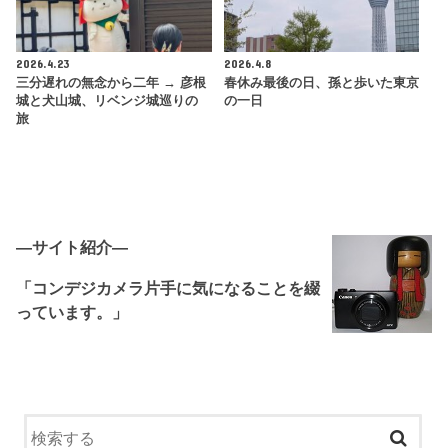
2026.4.23
2026.4.8
三分遅れの無念から二年 → 彦根
春休み最後の日、孫と歩いた東京
城と犬山城、リベンジ城巡りの
の一日
旅
―サイト紹介―
「コンデジカメラ片手に気になることを綴
っています。」