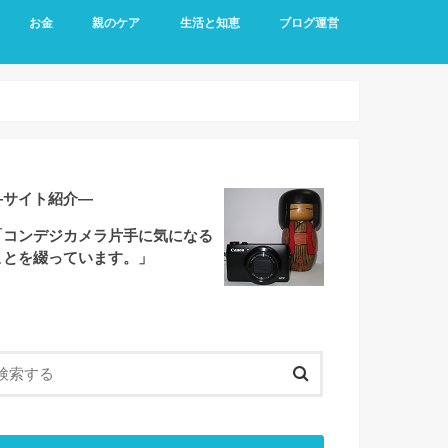
お金
親のケア
生活と知恵
ブログ運営
―サイト紹介―
「コンデジカメラ片手に気になる
ことを綴っています。」