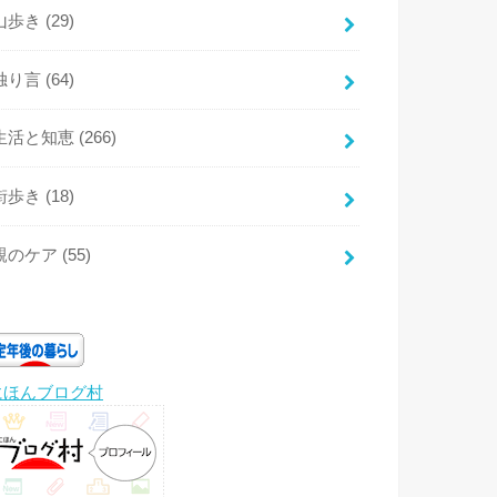
山歩き
(29)
独り言
(64)
生活と知恵
(266)
街歩き
(18)
親のケア
(55)
にほんブログ村