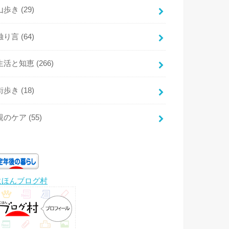
山歩き
(29)
独り言
(64)
生活と知恵
(266)
街歩き
(18)
親のケア
(55)
にほんブログ村