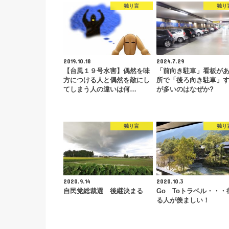
独り言
独り
2019.10.18
2024.7.29
【台風１９号水害】偶然を味
「前向き駐車」看板が
方につける人と偶然を敵にし
所で「後ろ向き駐車」
てしまう人の違いは何…
が多いのはなぜか?
独り言
独り
2020.9.14
2020.10.3
自民党総裁選 後継決まる
Go Toトラベル・・・
る人が羨ましい！