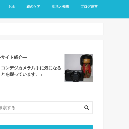
お金
親のケア
生活と知恵
ブログ運営
―サイト紹介―
「コンデジカメラ片手に気になる
ことを綴っています。」