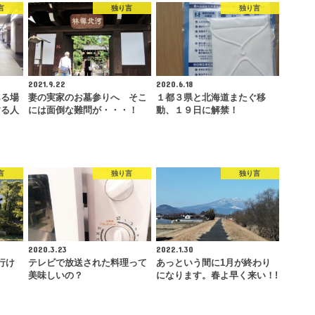
言
独り言
独り言
2021.9.22
2020.6.18
ある場
妻の実家のお墓参りへ そこ
１都３県と北海道またぐ移
する人
には面倒な難問が・・・！
動、１９日に解禁！
言
独り言
独り言
2020.3.23
2022.1.30
行け
テレビで放送された料理って
あっという間に1月が終わり
美味しいの？
になります。春よ早く来い！!