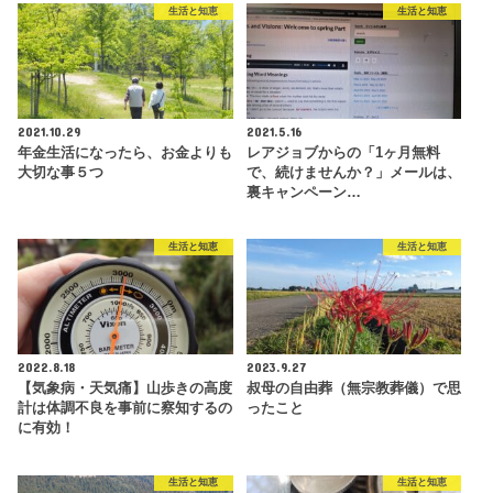
生活と知恵
生活と知恵
2021.10.29
2021.5.16
年金生活になったら、お金よりも
レアジョブからの「1ヶ月無料
大切な事５つ
で、続けませんか？」メールは、
裏キャンペーン…
生活と知恵
生活と知恵
2022.8.18
2023.9.27
【気象病・天気痛】山歩きの高度
叔母の自由葬（無宗教葬儀）で思
計は体調不良を事前に察知するの
ったこと
に有効！
生活と知恵
生活と知恵