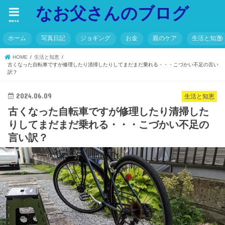
なお父さんのブログ
menu
ホーム
写真日記
ジョギング
お金
親のケア
生活と知恵
HOME
生活と知恵
古くなった自転車ですが修理したり清掃したりしてまだまだ乗れる・・・こづかい不足の言い
訳？
2024.06.09
生活と知恵
古くなった自転車ですが修理したり清掃した
りしてまだまだ乗れる・・・こづかい不足の
言い訳？