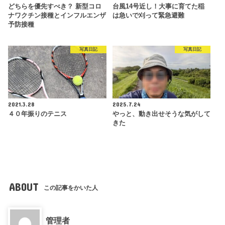
どちらを優先すべき？ 新型コロ
台風14号近し！大事に育てた稲
ナワクチン接種とインフルエンザ
は急いで刈って緊急避難
予防接種
写真日記
写真日記
2021.3.28
2025.7.24
４０年振りのテニス
やっと、動き出せそうな気がして
きた
ABOUT
この記事をかいた人
管理者