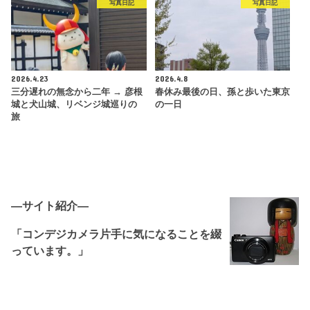
写真日記
写真日記
2026.4.23
2026.4.8
三分遅れの無念から二年 → 彦根
春休み最後の日、孫と歩いた東京
城と犬山城、リベンジ城巡りの
の一日
旅
―サイト紹介―
「コンデジカメラ片手に気になることを綴
っています。」