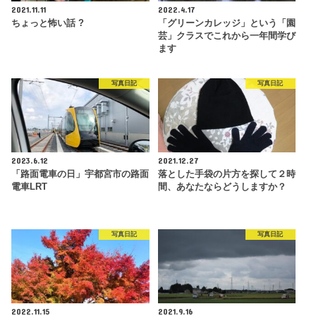
2021.11.11
2022.4.17
ちょっと怖い話 ?
「グリーンカレッジ」という「園
芸」クラスでこれから一年間学び
ます
写真日記
写真日記
2023.6.12
2021.12.27
「路面電車の日」宇都宮市の路面
落とした手袋の片方を探して２時
電車LRT
間、あなたならどうしますか？
写真日記
写真日記
2022.11.15
2021.9.16