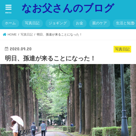
なお父さんのブログ
menu
ホーム
写真日記
ジョギング
お金
親のケア
生活と知恵
HOME
写真日記
明日、孫達が来ることになった！
2020.09.20
写真日記
明日、孫達が来ることになった！