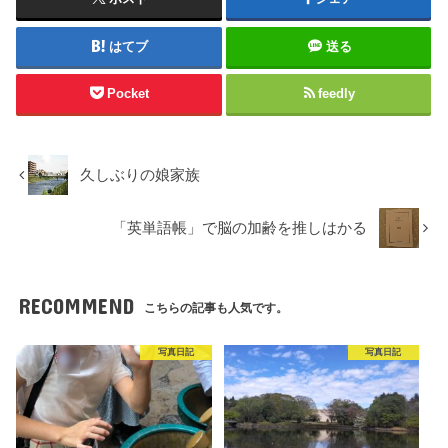
はてブ
送る
Pocket
feedly
久しぶりの娘家族
「英単語帳」で脳の加齢を推しはかる
RECOMMEND
こちらの記事も人気です。
写真日記
写真日記