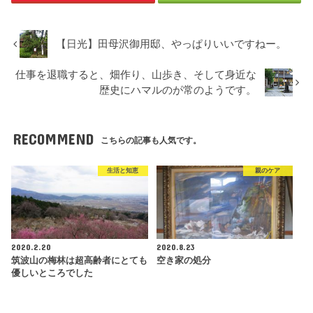
【日光】田母沢御用邸、やっぱりいいですねー。
仕事を退職すると、畑作り、山歩き、そして身近な
歴史にハマルのが常のようです。
RECOMMEND
こちらの記事も人気です。
生活と知恵
親のケア
2020.2.20
2020.8.23
筑波山の梅林は超高齢者にとても
空き家の処分
優しいところでした