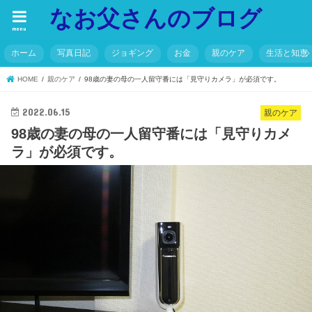
なお父さんのブログ
menu
ホーム
写真日記
ジョギング
お金
親のケア
生活と知恵
HOME
親のケア
98歳の妻の母の一人留守番には「見守りカメラ」が必須です。
2022.06.15
親のケア
98歳の妻の母の一人留守番には「見守りカメ
ラ」が必須です。