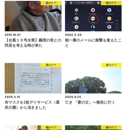
親のケア
親のケア
2019.10.21
2022.5.20
【台風１９号水害】義理の母との
朝一番のメールに衝撃を覚えたこ
同居を考える時が来た
と
親のケア
親のケア
2020.4.19
2020.8.25
布マスクを1枚デイサービス（通
亡き 「妻の父」へ報告に行く
所介護）から頂きました
親のケア
親のケア