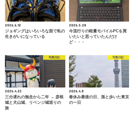
2026.6.12
2026.5.28
ジョギングはいろいろな面で私の
今流行りの軽量モバイルPCを買
生きがいになっている
いたいと思っていたんだけ
ど・・・
写真日記
写真日記
2026.4.23
2026.4.8
三分遅れの無念から二年 → 彦根
春休み最後の日、孫と歩いた東京
城と犬山城、リベンジ城巡りの
の一日
旅