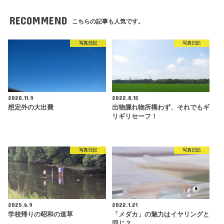
RECOMMEND
こちらの記事も人気です。
写真日記
写真日記
2020.11.9
2022.8.15
想定外の大出費
出物腫れ物所構わず、それでもギ
リギリセーフ！
写真日記
写真日記
2025.6.9
2022.1.21
学校帰りの昭和の道草
「メダカ」の魅力はイヤリングと
同じ？