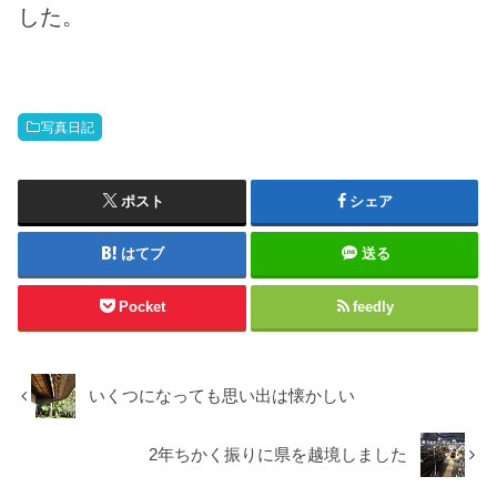
した。
写真日記
ポスト
シェア
はてブ
送る
Pocket
feedly
いくつになっても思い出は懐かしい
2年ちかく振りに県を越境しました