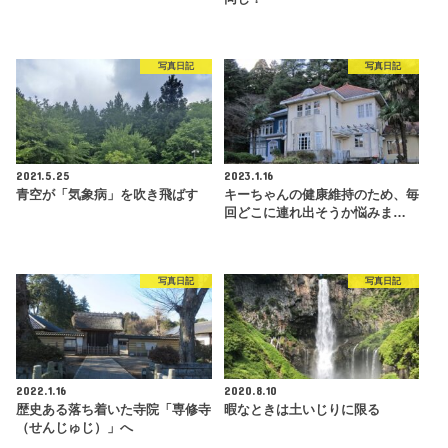
写真日記
写真日記
2021.5.25
2023.1.16
青空が「気象病」を吹き飛ばす
キーちゃんの健康維持のため、毎
回どこに連れ出そうか悩みま…
写真日記
写真日記
2022.1.16
2020.8.10
歴史ある落ち着いた寺院「専修寺
暇なときは土いじりに限る
（せんじゅじ）」へ