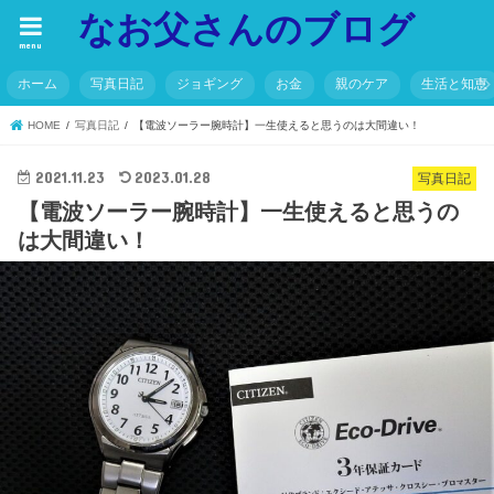
なお父さんのブログ
menu
ホーム
写真日記
ジョギング
お金
親のケア
生活と知恵
HOME
写真日記
【電波ソーラー腕時計】一生使えると思うのは大間違い！
2021.11.23
2023.01.28
写真日記
【電波ソーラー腕時計】一生使えると思うの
は大間違い！