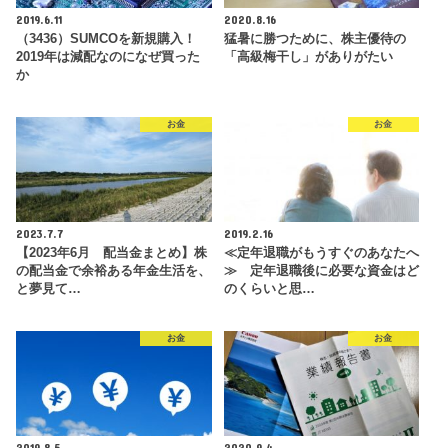
2019.6.11
2020.8.16
（3436）SUMCOを新規購入！
猛暑に勝つために、株主優待の
2019年は減配なのになぜ買った
「高級梅干し」がありがたい
か
お金
お金
2023.7.7
2019.2.16
【2023年6月 配当金まとめ】株
≪定年退職がもうすぐのあなたへ
の配当金で余裕ある年金生活を、
≫ 定年退職後に必要な資金はど
と夢見て…
のくらいと思…
お金
お金
2019.8.5
2020.9.4