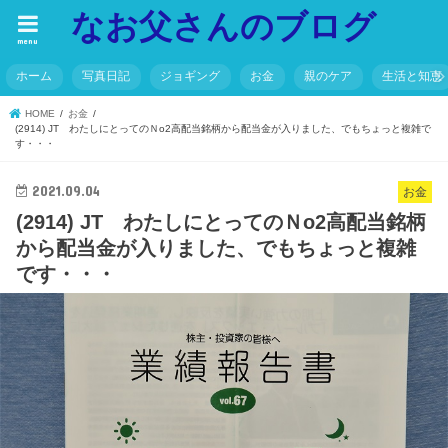
なお父さんのブログ
menu
ホーム
写真日記
ジョギング
お金
親のケア
生活と知恵
HOME
お金
(2914) JT わたしにとってのＮo2高配当銘柄から配当金が入りました、でもちょっと複雑で
す・・・
2021.09.04
お金
(2914) JT わたしにとってのＮo2高配当銘柄
から配当金が入りました、でもちょっと複雑
です・・・