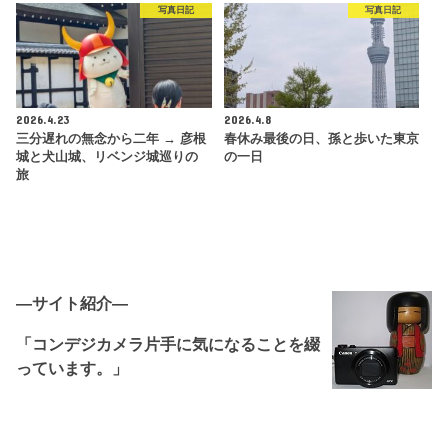
写真日記
写真日記
2026.4.23
2026.4.8
三分遅れの無念から二年 → 彦根
春休み最後の日、孫と歩いた東京
城と犬山城、リベンジ城巡りの
の一日
旅
―サイト紹介―
「コンデジカメラ片手に気になることを綴
っています。」