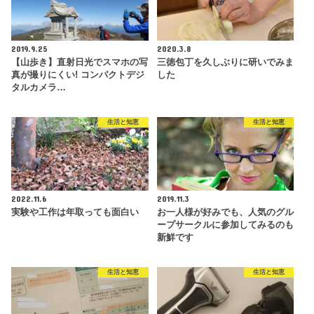
2019.9.25
2020.3.8
【山歩き】直射日光でスマホの写
三徳包丁を久しぶりに研いでみま
真が撮りにくい! コンパクトデジ
した
タルカメラ…
生活と知恵
生活と知恵
2022.11.6
2019.11.3
実験や工作は年取っても面白い
お一人様が好みでも、人気のグル
ープサークルに参加してみるのも
新鮮です
生活と知恵
生活と知恵