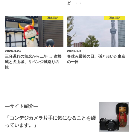
ど・・・
写真日記
写真日記
2026.4.23
2026.4.8
三分遅れの無念から二年 → 彦根
春休み最後の日、孫と歩いた東京
城と犬山城、リベンジ城巡りの
の一日
旅
―サイト紹介―
「コンデジカメラ片手に気になることを綴
っています。」