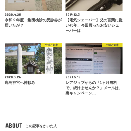
2020.4.25
2019.12.3
令和２年度 集団検診の受診券が
【電気シェーバー】父の言葉に従
届いたが？
い45年、今回買ったお安いシェ
ーバーは
生活と知恵
生活と知恵
2020.3.26
2021.5.16
鹿島神宮へ神頼み
レアジョブからの「1ヶ月無料
で、続けませんか？」メールは、
裏キャンペーン…
ABOUT
この記事をかいた人