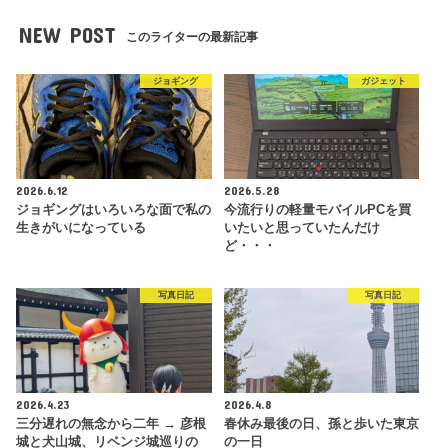
NEW POST
このライターの最新記事
ジョギング
ガジェット
2026.6.12
2026.5.28
ジョギングはいろいろな面で私の
今流行りの軽量モバイルPCを買
生きがいになっている
いたいと思っていたんだけ
ど・・・
写真日記
写真日記
2026.4.23
2026.4.8
三分遅れの無念から二年 → 彦根
春休み最後の日、孫と歩いた東京
城と犬山城、リベンジ城巡りの
の一日