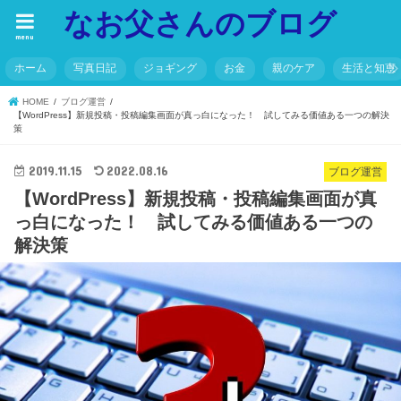
なお父さんのブログ
menu
ホーム
写真日記
ジョギング
お金
親のケア
生活と知恵
HOME
ブログ運営
【WordPress】新規投稿・投稿編集画面が真っ白になった！ 試してみる価値ある一つの解決
策
2019.11.15
2022.08.16
ブログ運営
【WordPress】新規投稿・投稿編集画面が真
っ白になった！ 試してみる価値ある一つの
解決策