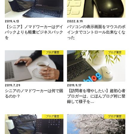
2019.4.13
2022.8.19
【シニア】ノマドワーカーはデイ
パソコンの表示画面をマウスのポ
パックよりも軽量ビジネスバック
インタでコントロール出来なくな
を
った
ブログ運営
ブログ運営
2019.7.29
2019.9.17
シニアのノマドワーカーは何で困
【訪問者を増やしたい】超初心者
るのか？
ブロガーは、にほんブログ村に登
録して様子を…
ブログ運営
ブログ運営